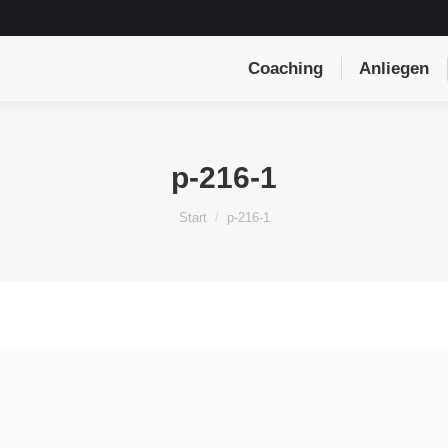
Coaching
Anliegen
p-216-1
Sie befinden sich hier:
Start
p-216-1