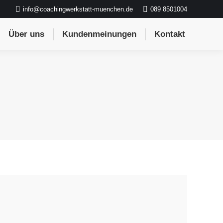
info@coachingwerkstatt-muenchen.de
089 8501004
Über uns
Kundenmeinungen
Kontakt